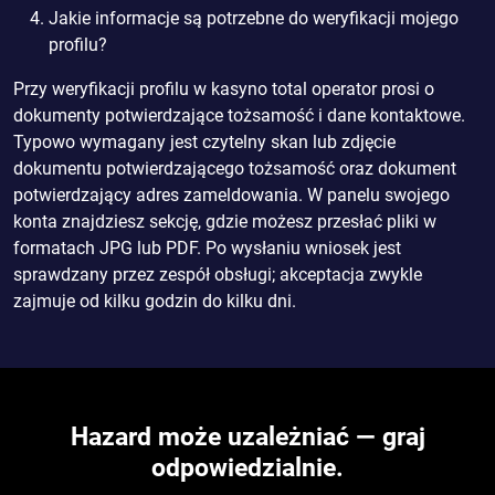
Jakie informacje są potrzebne do weryfikacji mojego
profilu?
Przy weryfikacji profilu w kasyno total operator prosi o
dokumenty potwierdzające tożsamość i dane kontaktowe.
Typowo wymagany jest czytelny skan lub zdjęcie
dokumentu potwierdzającego tożsamość oraz dokument
potwierdzający adres zameldowania. W panelu swojego
konta znajdziesz sekcję, gdzie możesz przesłać pliki w
formatach JPG lub PDF. Po wysłaniu wniosek jest
sprawdzany przez zespół obsługi; akceptacja zwykle
zajmuje od kilku godzin do kilku dni.
Hazard może uzależniać — graj
odpowiedzialnie.