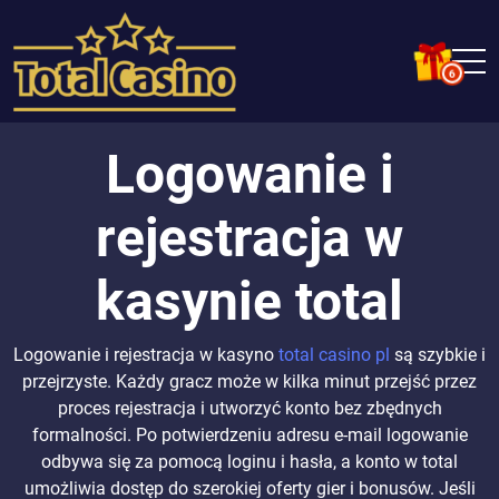
Skip
to
content
6
Logowanie i
rejestracja w
kasynie total
Logowanie i rejestracja w kasyno
total casino pl
są szybkie i
przejrzyste. Każdy gracz może w kilka minut przejść przez
proces rejestracja i utworzyć konto bez zbędnych
formalności. Po potwierdzeniu adresu e-mail logowanie
odbywa się za pomocą loginu i hasła, a konto w total
umożliwia dostęp do szerokiej oferty gier i bonusów. Jeśli