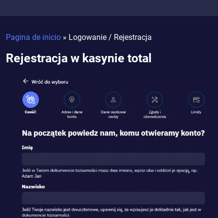
Pagina de inicio
»
Logowanie / Rejestracja
Rejestracja w kasynie total